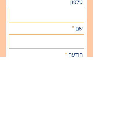
טלפון
שם
הודעה
קראתי את התקנון ומאשר
עת תנאי השימוש
-התקנון
שלח