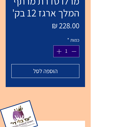
מרלו סדרת מרתף
המלך ארגז 12 בק'
מחיר
כמות
*
הוספה לסל