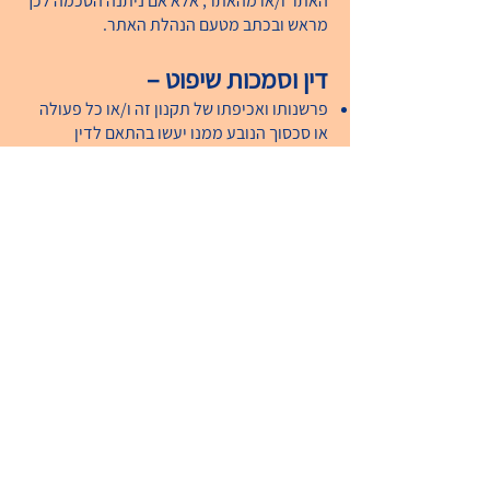
האתר ו/או מהאתר, אלא אם ניתנה הסכמה לכך
מראש ובכתב מטעם הנהלת האתר.
דין וסמכות שיפוט –
פרשנותו ואכיפתו של תקנון זה ו/או כל פעולה
או סכסוך הנובע ממנו יעשו בהתאם לדין
הישראלי בלבד ולבית המשפט המוסמך
ב:ישראל
תהא מסורה סמכות השיפוט
הבלעדית.
יצירת קשר
–
לכל שאלה ופנייה ניתן ליצור קשר עם הנהלת
האתר בטלפון
088581060
או
במייל
657454@gmail.com
בשעות הפעילות
של האתר.
צרו קשר